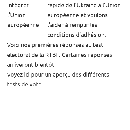
intégrer
rapide de l'Ukraine à l'Union
l'Union
européenne et voulons
européenne
l'aider à remplir les
conditions d'adhésion.
Voici nos premières réponses au test
electoral de la RTBF. Certaines reponses
Volt Europa
arriveront bientôt.
Voyez ici pour un aperçu des différents
Volt is a pan-European political party with
more than 30,000 members and 250
tests de vote.
representatives across Europe.
Visit Volt Europa
Discover all Volt chapters