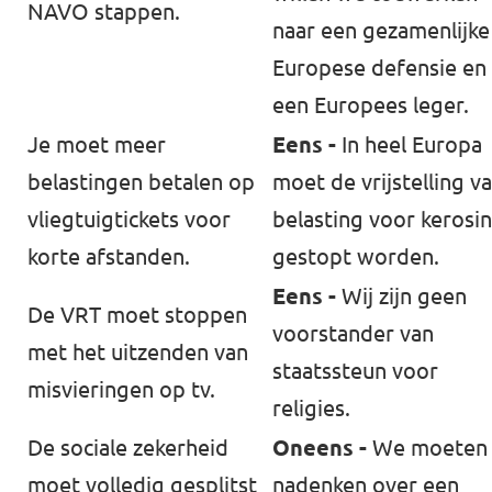
NAVO stappen.
naar een gezamenlijke
Europese defensie en
een Europees leger.
Volt Europa
Je moet meer
Eens -
In heel Europa
Volt is a pan-European political party with
belastingen betalen op
moet de vrijstelling v
more than 30,000 members and 250
vliegtuigtickets voor
belasting voor kerosi
representatives across Europe.
korte afstanden.
gestopt worden.
Visit Volt Europa
Eens -
Wij zijn geen
De ⁠VRT⁠ moet stoppen
voorstander van
met het uitzenden van
staatssteun voor
Discover all Volt chapters
⁠misvieringen⁠ op tv.
religies.
De ⁠sociale zekerheid⁠
Oneens -
We moeten
moet volledig gesplitst
nadenken over een