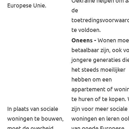
Oekraïne helpen om a
Europese Unie.
de
toetredingsvoorwaar
te voldoen.
Oneens -
Wonen moe
betaalbaar zijn, ook v
jongere generaties di
het steeds moeilijker
hebben om een
appartement of woni
te huren of te kopen.
In plaats van ⁠sociale
zijn voor meer sociale
woningen⁠ te bouwen,
woningen en leren oo
moet de overheid
van goede Europese