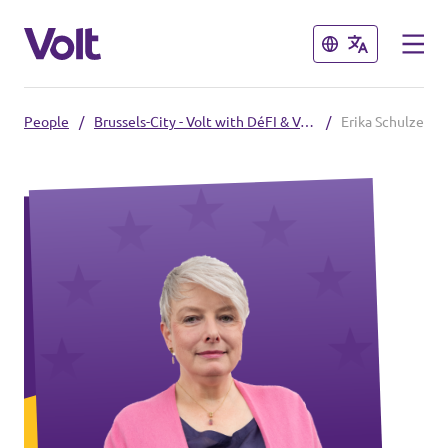
Close
Close
People
/
Brussels-City - Volt with DéFI & Vous
/
Erika Schulze
Select a language
English
Policies
About Volt
Our Belgium chapters
People
Volt Belgium
Volt East-Flanders
News