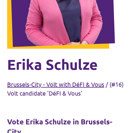
Volt Antwerp
Events
Volt Leuven
Volt Tervuren
Donate
Volt West-Flanders
Become a member
Erika Schulze
Etterbeek
Brussels-City - Volt with DéFI & Vous
/
(#16)
Saint-Gilles - Sint-Gillis
Volt candidate 'DéFI & Vous'
Brussel-stad - Ville de Bruxelles
Vote Erika Schulze in Brussels-
Koekelberg
City